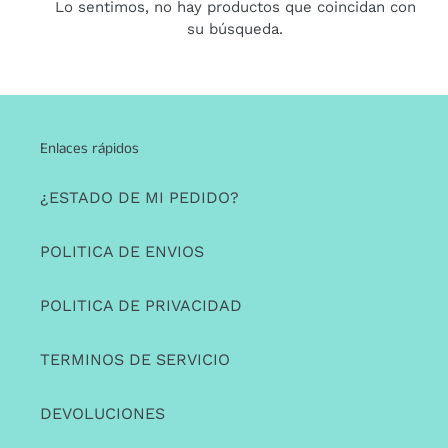
Lo sentimos, no hay productos que coincidan con
n
su búsqueda.
:
Enlaces rápidos
¿ESTADO DE MI PEDIDO?
POLITICA DE ENVIOS
POLITICA DE PRIVACIDAD
TERMINOS DE SERVICIO
DEVOLUCIONES