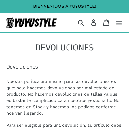
Ir
Dummy products title
BIENVENIDOS A YUYUSTYLE!
directamente
Surat, Gujarat
al
Buscar
Ingresar
Carrito
contenido
DEVOLUCIONES
Devoluciones
Nuestra política ara mismo para las devoluciones es
que; solo hacemos devoluciones por mal estado del
producto. No hacemos devoluciones de tallas ya que
es bastante complicado para nosotros gestionarlo. No
tenemos en Stock y hacemos los pedidos conforme
nos van llegando.
Para ser elegible para una devolución, su artículo debe