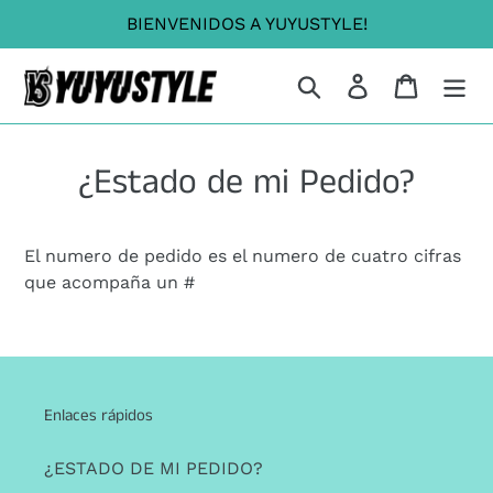
Ir
Dummy products title
BIENVENIDOS A YUYUSTYLE!
directamente
Surat, Gujarat
al
Buscar
Ingresar
Carrito
contenido
¿Estado de mi Pedido?
El numero de pedido es el numero de cuatro cifras
que acompaña un #
Enlaces rápidos
¿ESTADO DE MI PEDIDO?