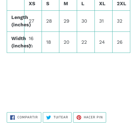
XS
S
M
L
XL
2XL
Length
27
28
29
30
31
32
(inches)
Width
16
18
20
22
24
26
(inches)
½
COMPARTIR
TUITEAR
PINEAR
COMPARTIR
TUITEAR
HACER PIN
EN
EN
EN
FACEBOOK
TWITTER
PINTEREST