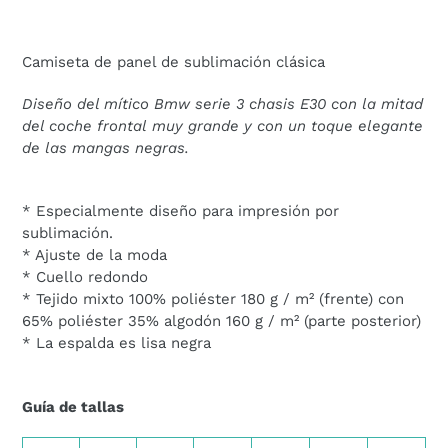
Agregando
el
producto
Camiseta de panel de sublimación clásica
a
tu
Diseño del mítico Bmw serie 3 chasis E30 con la mitad
carrito
del coche frontal muy grande y con un toque elegante
de
de las mangas negras.
compra
* Especialmente diseño para impresión por
sublimación.
* Ajuste de la moda
* Cuello redondo
* Tejido mixto 100% poliéster 180 g / m² (frente) con
65% poliéster 35% algodón 160 g / m² (parte posterior)
* La espalda es lisa negra
Guía de tallas