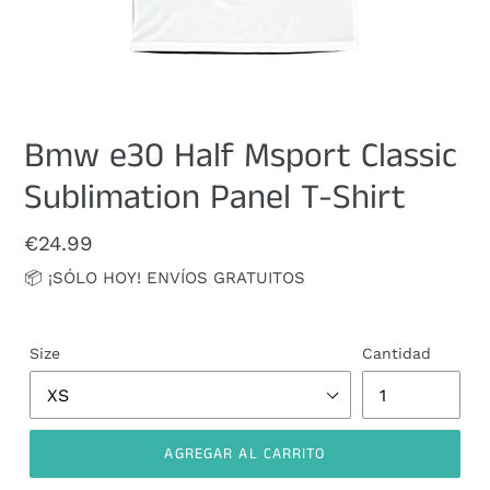
Bmw e30 Half Msport Classic
Sublimation Panel T-Shirt
Precio
€24.99
habitual
📦 ¡SÓLO HOY! ENVÍOS GRATUITOS
Size
Cantidad
AGREGAR AL CARRITO