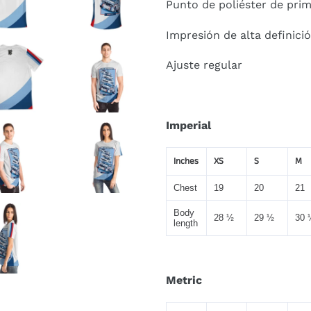
Punto de poliéster de prim
Impresión de alta definici
Ajuste regular
Imperial
Inches
XS
S
M
Chest
19
20
21
Body
28 ½
29 ½
30 
length
Metric