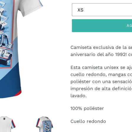
AG
Agregando
el
Camiseta exclusiva de la s
producto
aniversario del año 1992! 
a
tu
Esta camiseta unisex se aj
carrito
cuello redondo, mangas co
de
poliéster con una sensaci
compra
impresión de alta definici
lavado.
100% poliéster
Cuello redondo