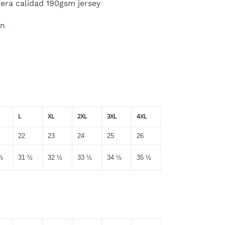
era calidad 190gsm jersey
ón
L
XL
2XL
3XL
4XL
22
23
24
25
26
½
31 ½
32 ½
33 ½
34 ½
35 ½