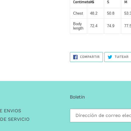
Centimeters
XS
S
M
Chest
48.2
50.8
53.
Body
72.4
74.9
77.
length
COMPARTIR
T
COMPARTIR
TUITEAR
EN
E
FACEBOOK
T
Boletín
E ENVIOS
DE SERVICIO