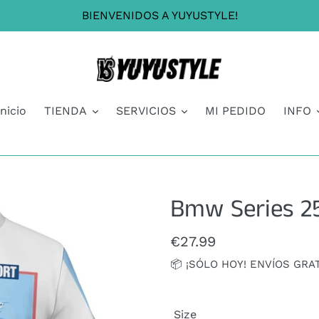
BIENVENIDOS A YUYUSTYLE!
Inicio
TIENDA
SERVICIOS
MI PEDIDO
INFO
Bmw Series 25
Precio
€27.99
habitual
📦 ¡SÓLO HOY! ENVÍOS GRA
Size