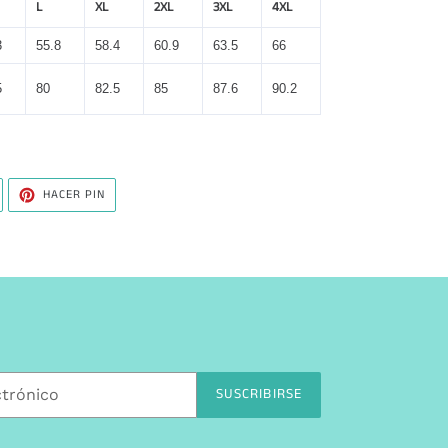
L
XL
2XL
3XL
4XL
3
55.8
58.4
60.9
63.5
66
5
80
82.5
85
87.6
90.2
UITEAR
PINEAR
HACER PIN
N
EN
WITTER
PINTEREST
SUSCRIBIRSE