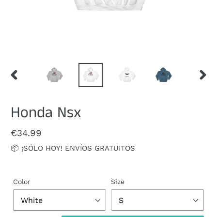
ANTERIOR
SIGUI
DIAPOSITIVA
DIAPO
Honda Nsx
Precio
€34.99
habitual
📦 ¡SÓLO HOY! ENVÍOS GRATUITOS
Color
Size