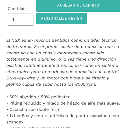
AGREGAR AL CARRITO
Cantidad
PERSONALIZE DESIGN
Agregando
el
El NSX es en muchos sentidos como un líder técnico
producto
de la marca: Es el primer coche de producción que se
a
construía con un chasis monocasco construido
tu
totalmente en aluminio, a la vez tiene una dirección
carrito
asistida totalmente electrónica, así como un sistema
de
electrónico para la mariposa de admisión con control
compra
Drive-by-wire y un motor con bloque de titanio y
platino capaz de subir hasta las 8000 rpm.
• 50% algodón / 50% poliéster
• Pilling reducido y hilado de hilado de aire más suave.
• Capucha con doble forro
• 1x1 puños y cintura atléticos de punto acanalado con
spandex