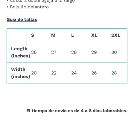
• Costura doble aguja a lo largo
• Bolsillo delantero
Guía de tallas
S
M
L
XL
2XL
Length
26
27
28
29
30
(inches)
Width
20
22
24
26
28
(inches)
El tiempo de envio es de 4 a 8 dias laborables.