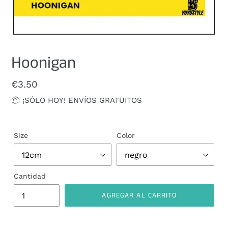
Hoonigan
Precio
€3.50
habitual
📦 ¡SÓLO HOY! ENVÍOS GRATUITOS
Size
Color
Cantidad
AGREGAR AL CARRITO
Agregando