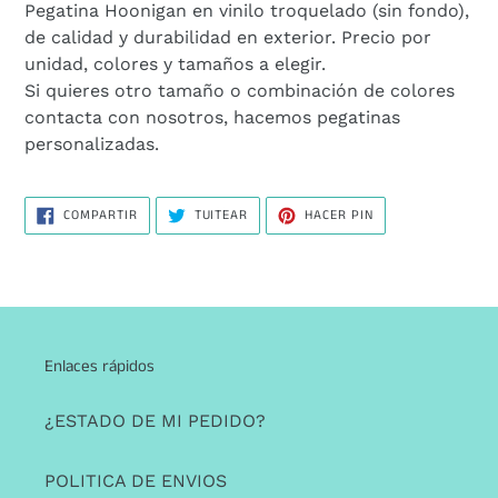
el
Pegatina Hoonigan en vinilo troquelado (sin fondo),
producto
de calidad y durabilidad en exterior. Precio por
a
unidad, colores y tamaños a elegir.
tu
Si quieres otro tamaño o combinación de colores
carrito
contacta con nosotros, hacemos pegatinas
de
personalizadas.
compra
COMPARTIR
TUITEAR
PINEAR
COMPARTIR
TUITEAR
HACER PIN
EN
EN
EN
FACEBOOK
TWITTER
PINTEREST
Enlaces rápidos
¿ESTADO DE MI PEDIDO?
POLITICA DE ENVIOS