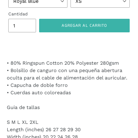
Cantidad
AGREGAR AL CARRITO
Agregando
el
producto
a
• 80% Ringspun Cotton 20% Polyester 280gsm
tu
• Bolsillo de canguro con una pequeña abertura
carrito
oculta para el cable de alimentación del auricular.
de
• Capucha de doble forro
compra
• Cuerdas auto coloreadas
Guia de tallas
S M L XL 2XL
Length (inches) 26 27 28 29 30
Width (inches) 20 22 24 26 28