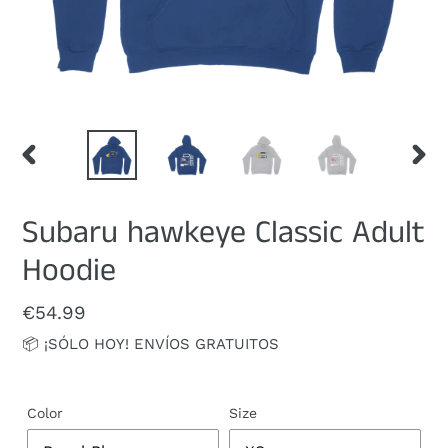
ANTERIOR
SIGUI
DIAPOSITIVA
DIAPO
Subaru hawkeye Classic Adult
Hoodie
Precio
€54.99
habitual
📦 ¡SÓLO HOY! ENVÍOS GRATUITOS
Color
Size